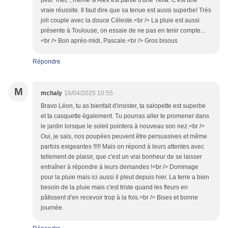
petit "mec", même si Alex est partie d'une Yella. C'est une
vraie réussite. Il faut dire que sa tenue est aussi superbe! Très
joli couple avec la douce Céleste.<br /> La pluie est aussi
présente à Toulouse, on essaie de ne pas en tenir compte...
<br /> Bon après-midi, Pascale.<br /> Gros bisous
Répondre
M
mchaly
16/04/2025 10:55
Bravo Léon, tu as bienfait d'insister, ta salopette est superbe
et ta casquette également. Tu pourras aller te promener dans
le jardin lorsque le soleil pointera à nouveau son nez.<br />
Oui, je sais, nos poupées peuvent être persuasives et même
parfois exigeantes !!!!! Mais on répond à leurs attentes avec
tellement de plaisir, que c'est un vrai bonheur de se laisser
entraîner à répondre à leurs demandes !<br /> Dommage
pour la pluie mais ici aussi il pleut depuis hier. La terre a bien
besoin de la pluie mais c'est triste quand les fleurs en
pâtissent d'en recevoir trop à la fois.<br /> Bises et bonne
journée.