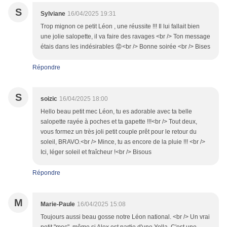
S
Sylviane
16/04/2025 19:31
Trop mignon ce petit Léon , une réussite !!! Il lui fallait bien
une jolie salopette, il va faire des ravages <br /> Ton message
étais dans les indésirables 😡<br /> Bonne soirée <br /> Bises
Répondre
S
soizic
16/04/2025 18:00
Hello beau petit mec Léon, tu es adorable avec ta belle
salopette rayée à poches et ta gapette !!!<br /> Tout deux,
vous formez un très joli petit couple prêt pour le retour du
soleil, BRAVO.<br /> Mince, tu as encore de la pluie !!! <br />
Ici, léger soleil et fraîcheur !<br /> Bisous
Répondre
M
Marie-Paule
16/04/2025 15:08
Toujours aussi beau gosse notre Léon national. <br /> Un vrai