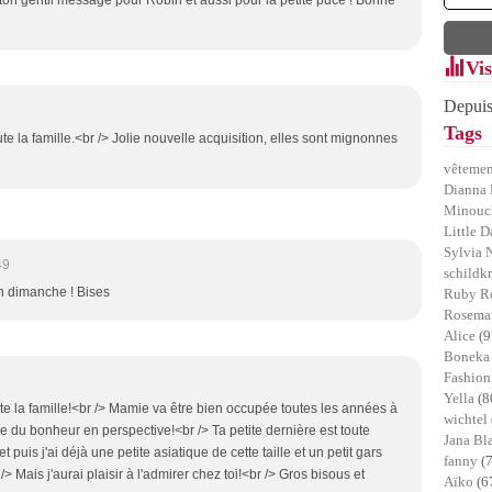
n gentil message pour Robin et aussi pour la petite puce ! Bonne
Vis
Depuis
Tags
ute la famille.<br /> Jolie nouvelle acquisition, elles sont mignonnes
vêtemen
Dianna 
Minou
Little D
Sylvia 
49
schildk
n dimanche ! Bises
Ruby R
Rosemar
Alice
(9
Bonek
Fashion
Yella
(8
ute la famille!<br /> Mamie va être bien occupée toutes les années à
wichtel
que du bonheur en perspective!<br /> Ta petite dernière est toute
Jana B
 puis j'ai déjà une petite asiatique de cette taille et un petit gars
fanny
(
/> Mais j'aurai plaisir à l'admirer chez toi!<br /> Gros bisous et
Aïko
(6