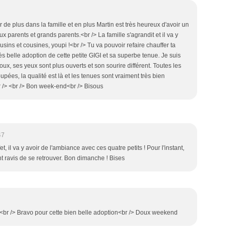
 de plus dans la famille et en plus Martin est très heureux d'avoir un
eux parents et grands parents.<br /> La famille s'agrandit et il va y
ins et cousines, youpi !<br /> Tu va pouvoir refaire chauffer ta
ès belle adoption de cette petite GIGI et sa superbe tenue. Je suis
oux, ses yeux sont plus ouverts et son sourire différent. Toutes les
pées, la qualité est là et les tenues sont vraiment très bien
r /> <br /> Bon week-end<br /> Bisous
47
t, il va y avoir de l'ambiance avec ces quatre petits ! Pour l'instant,
nt ravis de se retrouver. Bon dimanche ! Bises
.<br /> Bravo pour cette bien belle adoption<br /> Doux weekend