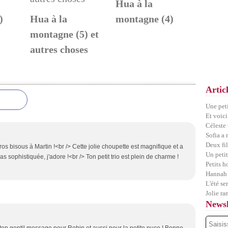
Hua à la
)
Hua à la
montagne (4)
montagne (5) et
autres choses
Artic
Une pet
Et voici
Céleste
Sofia a
Deux fil
os bisous à Martin !<br /> Cette jolie choupette est magnifique et a
Un petit
as sophistiquée, j'adore !<br /> Ton petit trio est plein de charme !
Petits 
Hannah 
L'été se
Jolie ra
Newsl