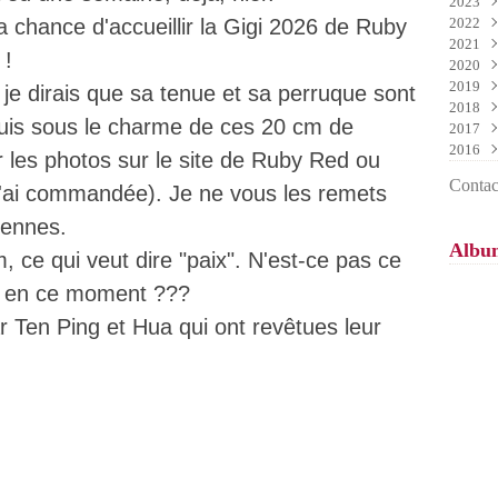
2023
Mai
Nov
Déc
la chance d'accueillir la Gigi 2026 de Ruby
2022
Avri
Oct
Nov
Déc
2021
Mar
Sep
Oct
Nov
Déc
 !
2020
Févr
Aoû
Sep
Oct
Nov
Déc
2019
Janv
Juil
Aoû
Sep
Oct
Nov
Déc
 je dirais que sa tenue et sa perruque sont
2018
Juin
Juil
Aoû
Sep
Oct
Nov
Déc
 suis sous le charme de ces 20 cm de
2017
Mai
Juin
Juil
Aoû
Sep
Oct
Nov
Déc
2016
Avri
Mai
Juin
Juil
Aoû
Sep
Oct
Nov
Déc
 les photos sur le site de Ruby Red ou
Mar
Avri
Mai
Juin
Juil
Aoû
Sep
Oct
Nov
Déc
Contact
je l'ai commandée). Je ne vous les remets
Févr
Mar
Avri
Mai
Juin
Juil
Aoû
Sep
Oct
Janv
Févr
Mar
Avri
Mai
Juin
Juil
Aoû
Sep
iennes.
Janv
Févr
Mar
Avri
Mai
Juin
Juil
Aoû
Albu
Janv
Févr
Mar
Avri
Mai
Juin
Juil
, ce qui veut dire "paix". N'est-ce pas ce
Janv
Févr
Mar
Avri
Mai
Juin
n en ce moment ???
Janv
Févr
Mar
Avri
Mai
Janv
Févr
Mar
Avri
ar Ten Ping et Hua qui ont revêtues leur
Janv
Févr
Mar
Janv
Févr
Janv