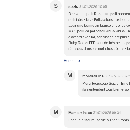
S
soizic
31/01/2026 10:05
Bienvenue petit Robin, un petit bonheur
petit frère.<br /> Félicitations aux heur
avoir une bonne ambiance entre les cous
MAC pour ce petit chou.<br /> <br /> Tr
d'accord avec toi, son visage est plus d
Ruby Red et FFR sont de très belles pou
réalisées dans les moindres détails.<b
Répondre
M
mondedalice
01/02/2026 09:
Merci beaucoup Soizic ! En effe
ils s'entendent tous bien et so
M
Mamieminette
31/01/2026 09:34
Longue et heureuse vie au petit Robin