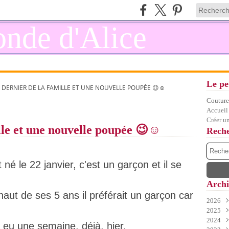
Le pe
T DERNIER DE LA FAMILLE ET UNE NOUVELLE POUPÉE 😉☺️
Couture,
Accueil
Créer u
lle et une nouvelle poupée 😉☺️
Rech
t né le 22 janvier, c'est un garçon et il se
Archi
haut de ses 5 ans il préférait un garçon car
2026
2025
Juil
2024
Juin
Déc
 eu une semaine, déjà, hier.