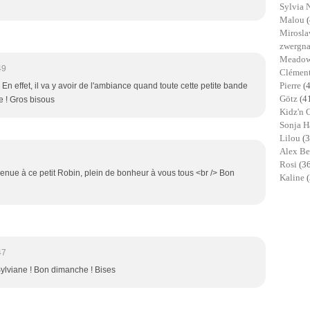
Sylvia 
Malou
Mirosl
zwergn
Meadow
49
Clémen
Pierre
(
n effet, il va y avoir de l'ambiance quand toute cette petite bande
Götz
(4
e ! Gros bisous
Kidz'n 
Sonja 
Lilou
(3
Alex B
Rosi
(3
venue à ce petit Robin, plein de bonheur à vous tous <br /> Bon
Kaline
47
Sylviane ! Bon dimanche ! Bises