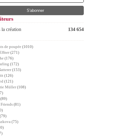
iteurs
 la création
134 654
ts de poupée
(1010)
Effner
(271)
che
(176)
arling
(172)
Natterer
(153)
röt
(126)
ed
(121)
ie Müller
(108)
7)
a
(89)
 Friends
(81)
0)
(79)
lazkova
(75)
70)
7)