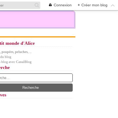
Connexion
+
Créer mon blog
tit monde d'Alice
 poupées, peluches, ...
 du blog
n blog avec CanalBlog
erche
ves
let
(7)
embre
(5)
(12)