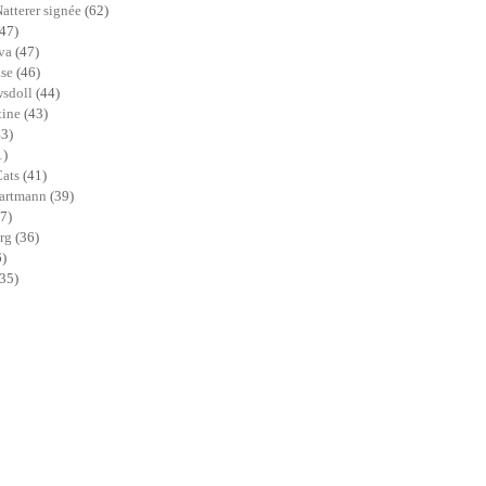
Natterer signée
(62)
(47)
ava
(47)
ase
(46)
sdoll
(44)
tine
(43)
43)
1)
Cats
(41)
Hartmann
(39)
7)
erg
(36)
6)
(35)