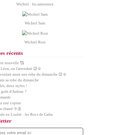
Wichtel : les amoureux
Wichtel Sam
Wichtel Rosi
les récents
ite nouvelle 🥰
 Léon, on l'attendait 😉☺️
 voulait aussi une robe du dimanche 😉☺️
 mis sa robe du dimanche
les, deux styles !
 goût d'Aubrac ?
homards
a une copine
ra chaud 🌞⛱️
ndo en Lozère : les Rocs de Galta
etter