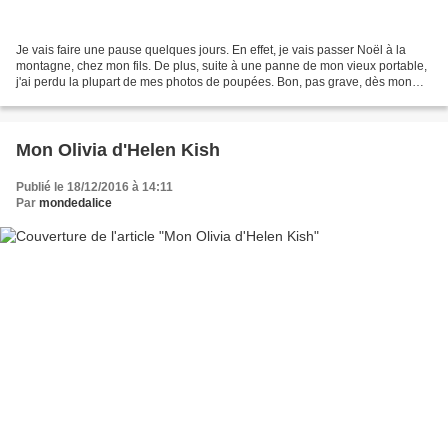
Je vais faire une pause quelques jours. En effet, je vais passer Noël à la
montagne, chez mon fils. De plus, suite à une panne de mon vieux portable,
j'ai perdu la plupart de mes photos de poupées. Bon, pas grave, dès mon
retour je m'y remets ! J'en ai...
Mon Olivia d'Helen Kish
Publié le 18/12/2016 à 14:11
Par
mondedalice