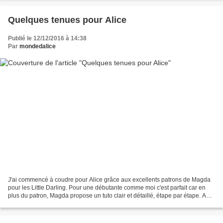
Quelques tenues pour Alice
Publié le 12/12/2016 à 14:38
Par
mondedalice
J'ai commencé à coudre pour Alice grâce aux excellents patrons de Magda
pour les Little Darling. Pour une débutante comme moi c'est parfait car en
plus du patron, Magda propose un tuto clair et détaillé, étape par étape. Au
début, je faisais tout à la...