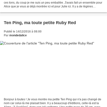
ces tons, du coup je me suis un peu emballée. J'avais fait un ensemble pour
Alice que je vous ai déjà montrée ici et pour Julie ici. Il y a de légères
différences pour chaque...
Ten Ping, ma toute petite Ruby Red
Publié le 14/12/2016 à 08:00
Par
mondedalice
Bonjour à toutes ! Je vous montre ma petite Ten Ping qui n'a pas changé de
nom car celui-là me plaisait bien. Il y a beaucoup d'éditions, celle-là est la
4ème : "L'écolière", dans son joli uniforme. Une petite puce de 20 cm, avec