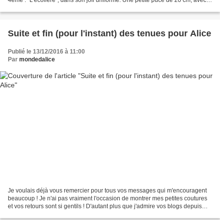
21 articulations qui...
Suite et fin (pour l'instant) des tenues pour Alice
Publié le 13/12/2016 à 11:00
Par
mondedalice
Je voulais déjà vous remercier pour tous vos messages qui m'encouragent
beaucoup ! Je n'ai pas vraiment l'occasion de montrer mes petites coutures
et vos retours sont si gentils ! D'autant plus que j'admire vos blogs depuis
des mois, vos poupées, vos...