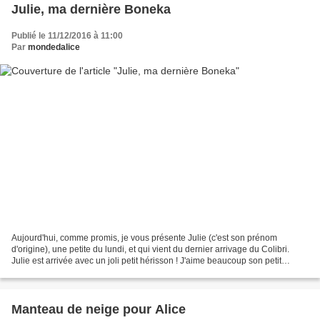
Julie, ma dernière Boneka
Publié le 11/12/2016 à 11:00
Par
mondedalice
Aujourd'hui, comme promis, je vous présente Julie (c'est son prénom
d'origine), une petite du lundi, et qui vient du dernier arrivage du Colibri.
Julie est arrivée avec un joli petit hérisson ! J'aime beaucoup son petit
visage aux yeux écarquillés. J'ai...
Manteau de neige pour Alice