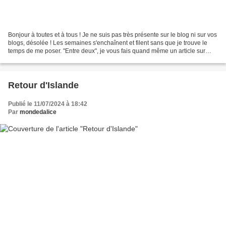
Bonjour à toutes et à tous ! Je ne suis pas très présente sur le blog ni sur vos
blogs, désolée ! Les semaines s'enchaînent et filent sans que je trouve le
temps de me poser. "Entre deux", je vous fais quand même un article sur
mon voyage et plus particulièrement,...
Retour d'Islande
Publié le 11/07/2024 à 18:42
Par
mondedalice