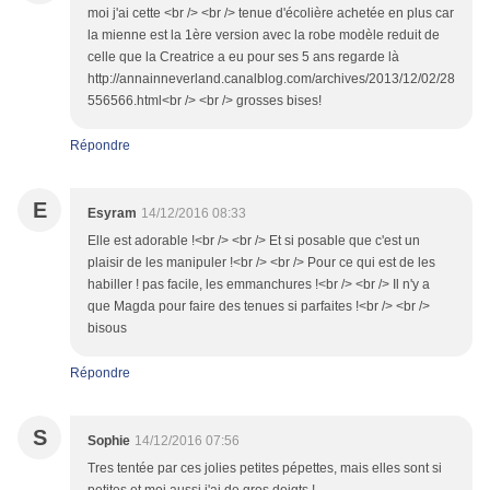
moi j'ai cette <br /> <br /> tenue d'écolière achetée en plus car
la mienne est la 1ère version avec la robe modèle reduit de
celle que la Creatrice a eu pour ses 5 ans regarde là
http://annainneverland.canalblog.com/archives/2013/12/02/28
556566.html<br /> <br /> grosses bises!
Répondre
E
Esyram
14/12/2016 08:33
Elle est adorable !<br /> <br /> Et si posable que c'est un
plaisir de les manipuler !<br /> <br /> Pour ce qui est de les
habiller ! pas facile, les emmanchures !<br /> <br /> Il n'y a
que Magda pour faire des tenues si parfaites !<br /> <br />
bisous
Répondre
S
Sophie
14/12/2016 07:56
Tres tentée par ces jolies petites pépettes, mais elles sont si