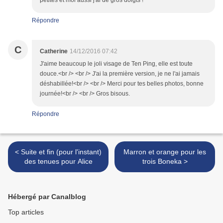
petites et moi aussi j'ai de gros doigts !
Répondre
C
Catherine
14/12/2016 07:42
J'aime beaucoup le joli visage de Ten Ping, elle est toute
douce.<br /> <br /> J'ai la première version, je ne l'ai jamais
déshabillée!<br /> <br /> Merci pour tes belles photos, bonne
journée!<br /> <br /> Gros bisous.
Répondre
< Suite et fin (pour l'instant)
Marron et orange pour les
des tenues pour Alice
trois Boneka >
Hébergé par Canalblog
Top articles