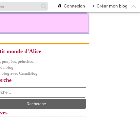
Connexion
+
Créer mon blog
tit monde d'Alice
 poupées, peluches, ...
 du blog
n blog avec CanalBlog
erche
ves
let
(7)
embre
(5)
(12)