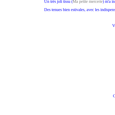
Un très joli tissu (
Ma petite mercerie
) m'a i
Des tenues bien estivales, avec les indispen
V
C