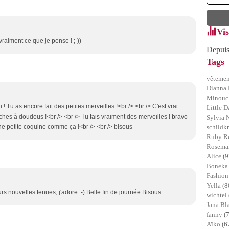
Vis
vraiment ce que je pense ! ;-))
Depuis
Tags
vêtemen
Dianna 
Minou
 Tu as encore fait des petites merveilles !<br /> <br /> C'est vrai
Little D
oches à doudous !<br /> <br /> Tu fais vraiment des merveilles ! bravo
Sylvia 
ne petite coquine comme ça !<br /> <br /> bisous
schildk
Ruby R
Rosemar
Alice
(9
Bonek
Fashion
Yella
(8
rs nouvelles tenues, j'adore :-) Belle fin de journée Bisous
wichtel
Jana B
fanny
(
Aïko
(6