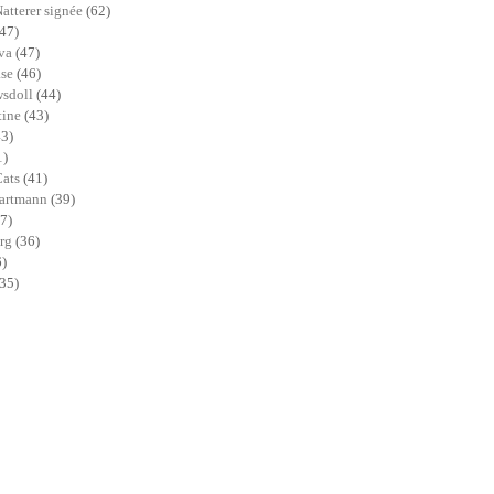
Natterer signée
(62)
(47)
ava
(47)
ase
(46)
sdoll
(44)
tine
(43)
43)
1)
Cats
(41)
Hartmann
(39)
7)
erg
(36)
6)
(35)