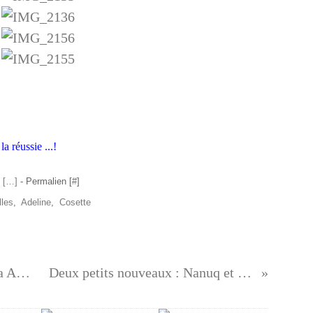
a réussie ...!
 [
…
]
- Permalien [
#
]
lles
,
Adeline
,
Cosette
Nouvelle tenue pour ma Boneka Amanina
Deux petits nouveaux : Nanuq et Grisou