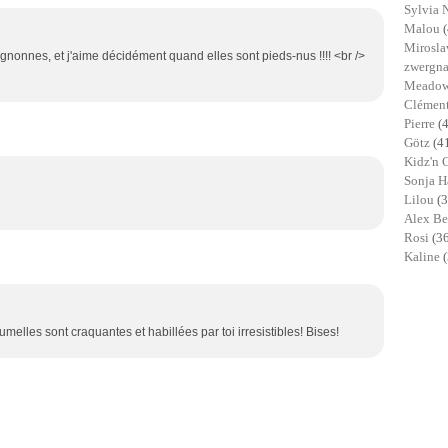
Sylvia 
Malou
Mirosl
gnonnes, et j'aime décidément quand elles sont pieds-nus !!!! <br />
zwergn
Meadow
Clémen
Pierre
(
Götz
(4
Kidz'n 
Sonja 
Lilou
(3
Alex B
Rosi
(3
Kaline
umelles sont craquantes et habillées par toi irresistibles! Bises!