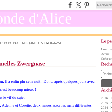
Le pe
ES BCBG POUR MES JUMELLES ZWERGNASE
Couture,
Accueil
Créer u
melles Zwergnase
Rech
n. Il a enfin plu cette nuit ! Donc, après quelques jours avec
 c'est beaucoup mieux !
Archi
 le vif du sujet.
2026
2025
Juil
Adeline et Cosette, deux tenues assorties mais différentes.
2024
Juin
Déc