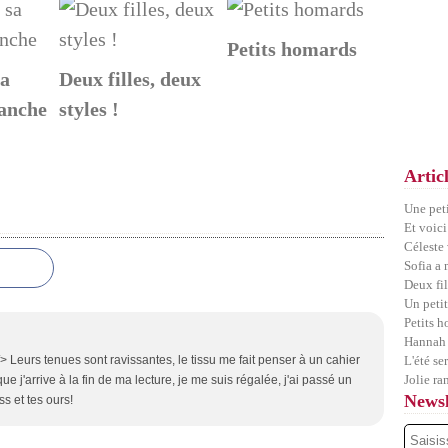
Petits homards
sa
Deux filles, deux
anche
styles !
Artic
Une pet
Et voici
Céleste
Sofia a
Deux fil
Un petit
Petits 
Hannah 
/> Leurs tenues sont ravissantes, le tissu me fait penser à un cahier
L'été se
Jolie ra
que j'arrive à la fin de ma lecture, je me suis régalée, j'ai passé un
Newsl
 et tes ours!