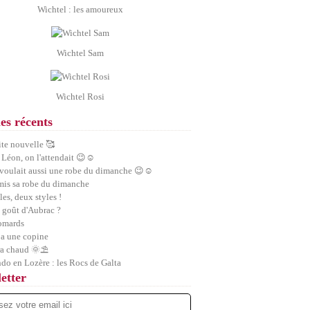
Wichtel : les amoureux
Wichtel Sam
Wichtel Rosi
les récents
ite nouvelle 🥰
 Léon, on l'attendait 😉☺️
 voulait aussi une robe du dimanche 😉☺️
 mis sa robe du dimanche
les, deux styles !
 goût d'Aubrac ?
homards
a une copine
ra chaud 🌞⛱️
ndo en Lozère : les Rocs de Galta
etter