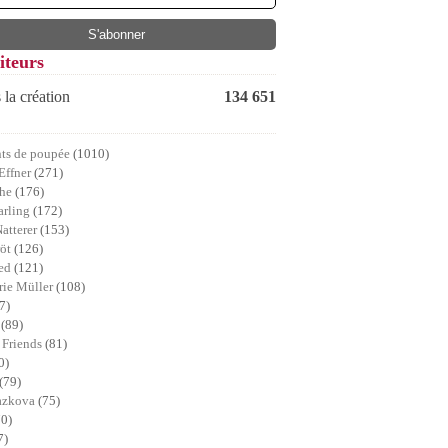
iteurs
 la création
134 651
ts de poupée
(1010)
Effner
(271)
che
(176)
arling
(172)
Natterer
(153)
röt
(126)
ed
(121)
ie Müller
(108)
7)
a
(89)
 Friends
(81)
0)
(79)
lazkova
(75)
70)
7)