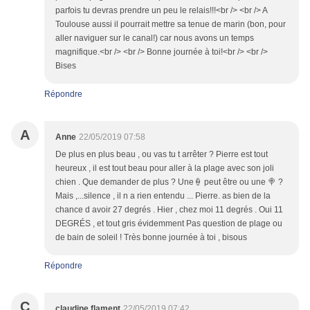
parfois tu devras prendre un peu le relais!!!<br /> <br /> A
Toulouse aussi il pourrait mettre sa tenue de marin (bon, pour
aller naviguer sur le canal!) car nous avons un temps
magnifique.<br /> <br /> Bonne journée à toi!<br /> <br />
Bises
Répondre
A
Anne
22/05/2019 07:58
De plus en plus beau , ou vas tu t arrêter ? Pierre est tout
heureux , il est tout beau pour aller à la plage avec son joli
chien . Que demander de plus ? Une🍦 peut être ou une 🍭 ?
Mais ,...silence , il n a rien entendu ... Pierre. as bien de la
chance d avoir 27 degrés . Hier , chez moi 11 degrés . Oui 11
DEGRÉS , et tout gris évidemment Pas question de plage ou
de bain de soleil ! Très bonne journée à toi , bisous
Répondre
C
claudine flament
22/05/2019 07:42