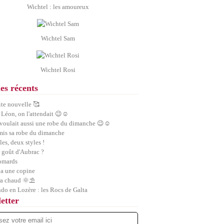
Wichtel : les amoureux
Wichtel Sam
Wichtel Rosi
les récents
ite nouvelle 🥰
 Léon, on l'attendait 😉☺️
 voulait aussi une robe du dimanche 😉☺️
 mis sa robe du dimanche
les, deux styles !
 goût d'Aubrac ?
homards
a une copine
ra chaud 🌞⛱️
ndo en Lozère : les Rocs de Galta
etter