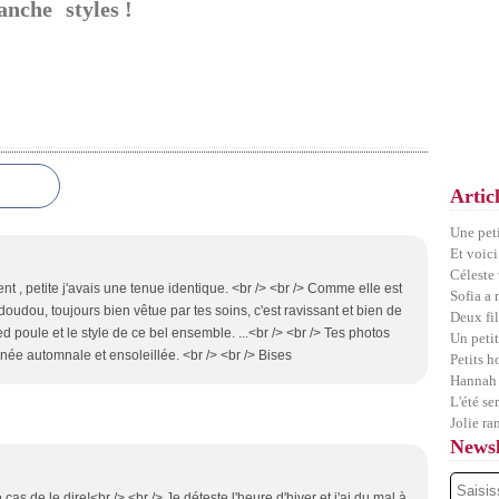
anche
styles !
Artic
Une pet
Et voici
Céleste
 , petite j'avais une tenue identique. <br /> <br /> Comme elle est
Sofia a
 doudou, toujours bien vêtue par tes soins, c'est ravissant et bien de
Deux fil
ied poule et le style de ce bel ensemble. ...<br /> <br /> Tes photos
Un petit
urnée automnale et ensoleillée. <br /> <br /> Bises
Petits 
Hannah 
L'été se
Jolie ra
Newsl
 cas de le dire!<br /> <br /> Je déteste l'heure d'hiver et j'ai du mal à