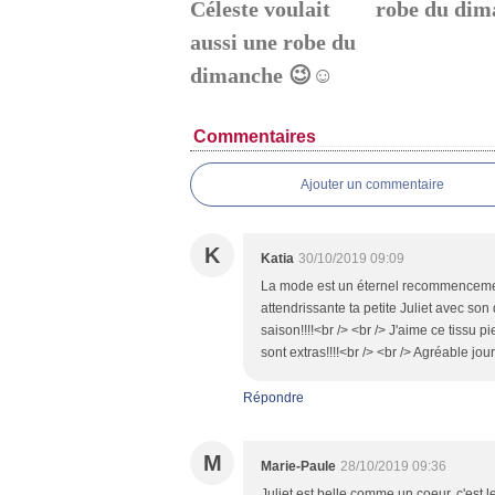
Céleste voulait
robe du dim
aussi une robe du
dimanche 😉☺️
Commentaires
Ajouter un commentaire
K
Katia
30/10/2019 09:09
La mode est un éternel recommencement
attendrissante ta petite Juliet avec son
saison!!!!<br /> <br /> J'aime ce tissu p
sont extras!!!!<br /> <br /> Agréable jo
Répondre
M
Marie-Paule
28/10/2019 09:36
Juliet est belle comme un coeur, c'est le