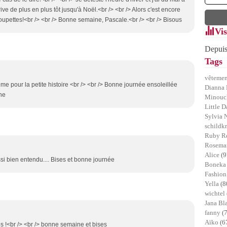
ive de plus en plus tôt jusqu'à Noël.<br /> <br /> Alors c'est encore
upettes!<br /> <br /> Bonne semaine, Pascale.<br /> <br /> Bisous
Vis
Depuis
Tags
vêtemen
ême pour la petite histoire <br /> <br /> Bonne journée ensoleillée
Dianna 
ane
Minou
Little D
Sylvia 
schildk
Ruby R
Rosemar
Alice
(9
si bien entendu.... Bises et bonne journée
Bonek
Fashion
Yella
(8
wichtel
Jana B
fanny
(
Aïko
(6
es !<br /> <br /> bonne semaine et bises