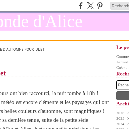
Le pe
E D'AUTOMNE POUR JULIET
Couture,
Accueil
Créer u
et
Rech
urs ont bien raccourci, la nuit tombe à 18h !
a météo est encore clémente et les paysages qui ont
Archi
rs belles couleurs d'automne, sont magnifiques !
2026
2025
Juil
sa dernière tenue, suite de la petite série
2024
Juin
Déc
ïko et Alice. Juste une petite précision : les