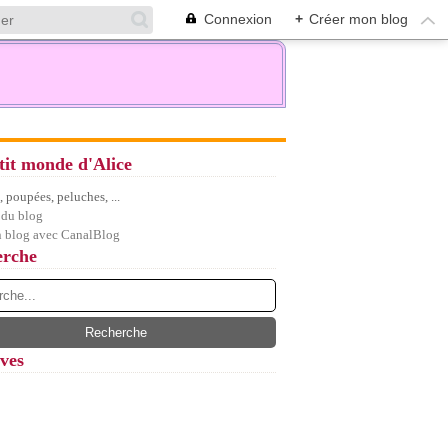
Connexion
+
Créer mon blog
tit monde d'Alice
 poupées, peluches, ...
 du blog
n blog avec CanalBlog
erche
ves
let
(7)
embre
(5)
(12)