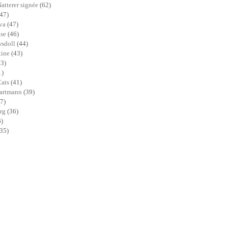
Natterer signée
(62)
(47)
ava
(47)
ase
(46)
sdoll
(44)
tine
(43)
43)
1)
Cats
(41)
Hartmann
(39)
7)
erg
(36)
6)
(35)