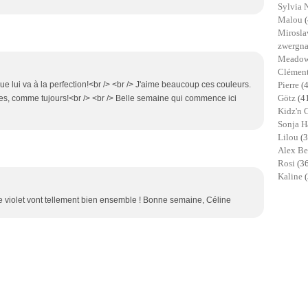
Sylvia 
Malou
Mirosl
zwergn
Meadow
Clémen
ue lui va à la perfection!<br /> <br /> J'aime beaucoup ces couleurs.
Pierre
(
Götz
(4
ues, comme tujours!<br /> <br /> Belle semaine qui commence ici
Kidz'n 
Sonja 
Lilou
(3
Alex B
Rosi
(3
Kaline
t le violet vont tellement bien ensemble ! Bonne semaine, Céline