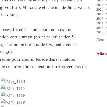
2023
Mai
Nov
Déc
2022
Avri
Oct
Nov
Déc
ling vont aux Minouche et la tenue de Juliet va aux
2021
Mar
Sep
Oct
Nov
Déc
z un doute.
2020
Févr
Aoû
Sep
Oct
Nov
Déc
2019
Janv
Juil
Aoû
Sep
Oct
Nov
Déc
2018
Juin
Juil
Aoû
Sep
Oct
Nov
Déc
2017
Mai
Juin
Juil
Aoû
Sep
Oct
Nov
Déc
oses, fermé à la taille par une pression,
2016
Avri
Mai
Juin
Juil
Aoû
Sep
Oct
Nov
Déc
tion coeur strassé (on ne se refuse rien !),
Mar
Avri
Mai
Juin
Juil
Aoû
Sep
Oct
Nov
Déc
Contact
Févr
Mar
Avri
Mai
Juin
Juil
Aoû
Sep
Oct
a
) en mini pied-de-poule rose, entièrement
Janv
Févr
Mar
Avri
Mai
Juin
Juil
Aoû
Sep
Janv
Févr
Mar
Avri
Mai
Juin
Juil
Aoû
ns gris.
Albu
Janv
Févr
Mar
Avri
Mai
Juin
Juil
ures pour aller en balade dans la nature.
Janv
Févr
Mar
Avri
Mai
Juin
Janv
Févr
Mar
Avri
Mai
e contacter directement ou la retrouver d'ici un
Janv
Févr
Mar
Avri
Janv
Févr
Mar
Janv
Févr
Janv