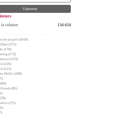
iteurs
 la création
134 654
ts de poupée
(1010)
Effner
(271)
che
(176)
arling
(172)
Natterer
(153)
röt
(126)
ed
(121)
ie Müller
(108)
7)
a
(89)
 Friends
(81)
0)
(79)
lazkova
(75)
70)
7)