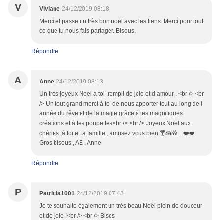
V
Viviane
24/12/2019 08:18
Merci et passe un très bon noël avec les tiens. Merci pour tout
ce que tu nous fais partager. Bisous.
Répondre
A
Anne
24/12/2019 08:13
Un très joyeux Noel a toi ,rempli de joie et d amour . <br /> <br
/> Un tout grand merci à toi de nous apporter tout au long de l
année du rêve et de la magie grâce à tes magnifiques
créations et à tes poupettes<br /> <br /> Joyeux Noël aux
chéries ,à toi et ta famille , amusez vous bien 🍸🍰🎁... ❤️❤️
Gros bisous , AE , Anne
Répondre
P
Patricia1001
24/12/2019 07:43
Je te souhaite également un très beau Noël plein de douceur
et de joie !<br /> <br /> Bises