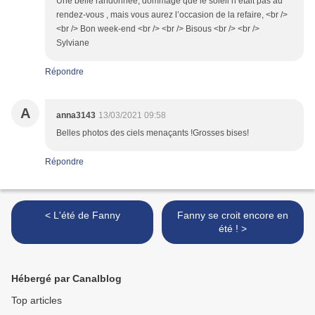
Une belle randonnée, dommage que le soleil n’était pas au
rendez-vous , mais vous aurez l’occasion de la refaire, <br />
<br /> Bon week-end <br /> <br /> Bisous <br /> <br />
Sylviane
Répondre
A
anna3143
13/03/2021 09:58
Belles photos des ciels menaçants !Grosses bises!
Répondre
< L'été de Fanny
Fanny se croit encore en
été ! >
Hébergé par Canalblog
Top articles