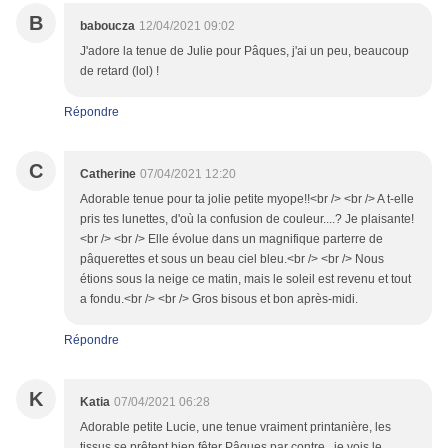
B
baboucza
12/04/2021 09:02
J'adore la tenue de Julie pour Pâques, j'ai un peu, beaucoup
de retard (lol) !
Répondre
C
Catherine
07/04/2021 12:20
Adorable tenue pour ta jolie petite myope!!<br /> <br /> A t-elle
pris tes lunettes, d'où la confusion de couleur....? Je plaisante!
<br /> <br /> Elle évolue dans un magnifique parterre de
pâquerettes et sous un beau ciel bleu.<br /> <br /> Nous
étions sous la neige ce matin, mais le soleil est revenu et tout
a fondu.<br /> <br /> Gros bisous et bon après-midi.
Répondre
K
Katia
07/04/2021 06:28
Adorable petite Lucie, une tenue vraiment printanière, les
tissus se prêtent bien fêter Pâques par contre , je vois le