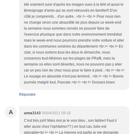
été vraiment suivi d'après les images vues à la télé et aussi le
témoignage d'amis qui se sont retrouvés en famille!!! D'un
côté je comprends... d'un autre...<br /> <br /> Pour nous rien
ne change sinon une absurdité de plus depuis ce week-end:
la semaine nous sommes censés ne pouvoir faire de
l'exercice physique que dans notre environnement immédiat
mais le week-end nous pourrons prendre notre voiture et aller
dans les communes voisines du département.<br /> <br /> En
clair, si nous sortons tous les deux le dimanche, nous
croiserons tout Athènes sur les plages de PRafti, mais la
semaine où elles sont désertes, nous ne pouvons pas y aller
car un peu loin de chez nous pour le faire à pied...<br /> <br />
Le voyage en absurdie n'est pas terminé...<br /> <br /> Bonne
journée malgré tout, Pascale.<br /> <br /> Grosses bises
Répondre
A
anna3143
05/04/2021 09:18
C'est très joli!! Mais moi je le vois bleu , son tablier! Faut il
aller aussi chez l'ophtalmo??;) en tout cas Julie est
adorable<br /> <br /> La mienne est partie je me demande