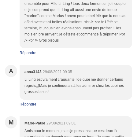
ensemble pour Mlle Li-Ling ! tous deux forment un joli couple
et je comprend que Li-Ling ait aussi une envie de tenue
"marine" comme Marius ! bravo pour le bel été que tu nous as
offert avec tes si belles réalisations. <br /> <br /> L'été se
termine, ici, nous n'en avons absolument pas profiter !!! les
mois en bre arrivent, je déteste et commence à déprimer !<br
/> <br /> Gros bisous
Répondre
A
anna3143
29/08/2021 09:35
Li Ling est vraiment craquante ! de quoi me donner certains
regrets,;)Mais je continuerais à les admirer chez les copines
grosses bises !
Répondre
M
Marie-Paule
29/08/2021 09:01
Amis pour le moment, mais je pressens que ces deux là