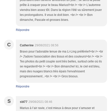
pourraient bien devenir amoureux un jour... Je sens la petite
prête à craquer pour le beau Marius!!<br /> <br /> L'automne
viendra bien assez tôt. Dans ta région l'été va sûrement jouer
les prolongations. Il vous le doit bien. <br /> <br /> Bon
dimanche, Pascale et grosses bises.
Répondre
C
Catherine
29/08/2021 08:56
Bravo pour l'adorable tenue de ma Li-Ling préférée!!<br /> <br
/> J'adore l'association des tissus et des couleurs!<br /> <br />
Tes photos du petit couple sont très belles, surtout celle où ils
se regardent!<br /> <br /> Bon dimanche! Ici, le ciel est bleu,
mais des nuages blancs très épais l'envahissent
progressivement...<br /> <br /> Gros bisous.
Répondre
S
sbl77
29/08/2021 08:46
Marius à l’air ravie, c’est mieux à deux pour s’amuser et