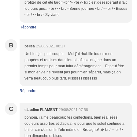
profiter de cet été tardif <br /> <br /> Ici c’est désespérant il fait
toujours gris…<br /> <br /> Bonne journée <br /> <br /> Bisous
<br /> <br /> Sylviane
Répondre
B
belisa
29/08/2021 08:17
Un bien joli petit couple.... Moi j'ai rhabillé toutes mes
poupées et remises dans leurs boîtes d'origine dans un
premier temps pour mon futur déménagement.... Et peut être
si mon envie ne revient pas pour m'en séparer, mais ça on
verra beaucoup plus tard. Kissssss kissssss
Répondre
C
claudine FLAMENT
29/08/2021 07:58
bonjour, j'aime beaucoup tes confections, bien réalisées:
couleurs assorties et d'actualité pour que le soleil continue à
briller car c'est enfin l'été même en Bretagne! :))<br /> <br />
bon dimanche et bises