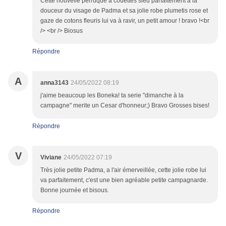
Cette nouvelle perruque à couettes sied parfaitement à la
douceur du visage de Padma et sa jolie robe plumetis rose et
gaze de cotons fleuris lui va à ravir, un petit amour ! bravo !<br
/> <br /> Biosus
Répondre
A
anna3143
24/05/2022 08:19
j'aime beaucoup les Boneka! ta serie "dimanche à la
campagne" merite un Cesar d'honneur;) Bravo Grosses bises!
Répondre
V
Viviane
24/05/2022 07:19
Très jolie petite Padma, a l'air émerveillée, cette jolie robe lui
va parfaitement, c'est une bien agréable petite campagnarde.
Bonne journée et bisous.
Répondre