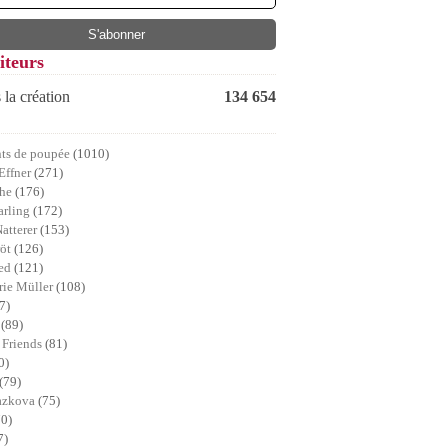
iteurs
 la création
134 654
ts de poupée
(1010)
Effner
(271)
che
(176)
arling
(172)
Natterer
(153)
röt
(126)
ed
(121)
ie Müller
(108)
7)
a
(89)
 Friends
(81)
0)
(79)
lazkova
(75)
70)
7)