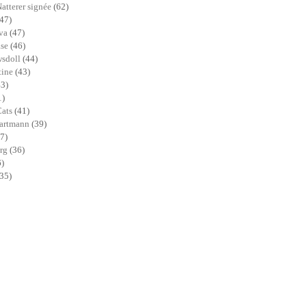
Natterer signée
(62)
(47)
ava
(47)
ase
(46)
sdoll
(44)
tine
(43)
43)
1)
Cats
(41)
Hartmann
(39)
7)
erg
(36)
6)
(35)