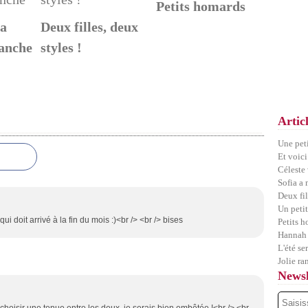
Petits homards
sa
Deux filles, deux
anche
styles !
Artic
Une pet
Et voici
Céleste
Sofia a
Deux fil
Un petit
ui doit arrivé à la fin du mois :)<br /> <br /> bises
Petits 
Hannah 
L'été se
Jolie ra
Newsl