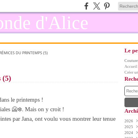
Le pe
PRÉMICES DU PRINTEMPS (5)
Couture,
Accueil
Créer u
 (5)
Rech
ans le printemps !
ales 🥶❄️. Mais on y croit !
Archi
intes par Jana, ont voulu vous montrer leur tenue
2026
2025
Juil
2024
Juin
Déc