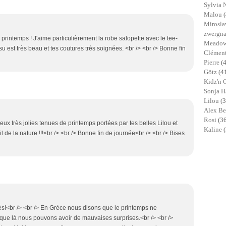
Sylvia 
Malou
Mirosl
zwergn
printemps ! J'aime particulièrement la robe salopette avec le tee-
Meadow
ssu est très beau et tes coutures très soignées. <br /> <br /> Bonne fin
Clémen
Pierre
(
Götz
(4
Kidz'n 
Sonja 
Lilou
(3
Alex B
Rosi
(3
eux très jolies tenues de printemps portées par tes belles Lilou et
Kaline
l de la nature !!!<br /> <br /> Bonne fin de journée<br /> <br /> Bises
tés!<br /> <br /> En Grèce nous disons que le printemps ne
e là nous pouvons avoir de mauvaises surprises.<br /> <br />