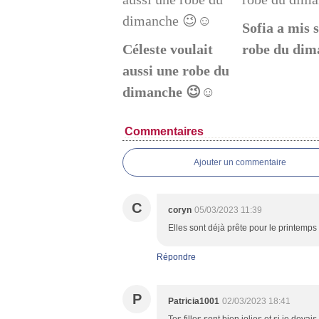
Sofia a mis 
Céleste voulait
robe du dim
aussi une robe du
dimanche 😉☺️
Commentaires
Ajouter un commentaire
C
coryn
05/03/2023 11:39
Elles sont déjà prête pour le printemps q
Répondre
P
Patricia1001
02/03/2023 18:41