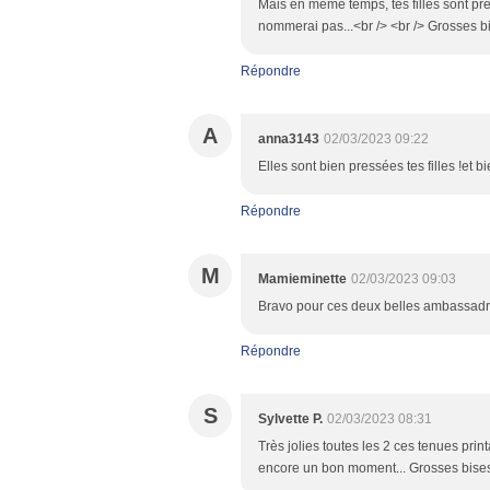
Mais en même temps, tes filles sont prê
nommerai pas...<br /> <br /> Grosses b
Répondre
A
anna3143
02/03/2023 09:22
Elles sont bien pressées tes filles !et
Répondre
M
Mamieminette
02/03/2023 09:03
Bravo pour ces deux belles ambassadri
Répondre
S
Sylvette P.
02/03/2023 08:31
Très jolies toutes les 2 ces tenues pri
encore un bon moment... Grosses bise