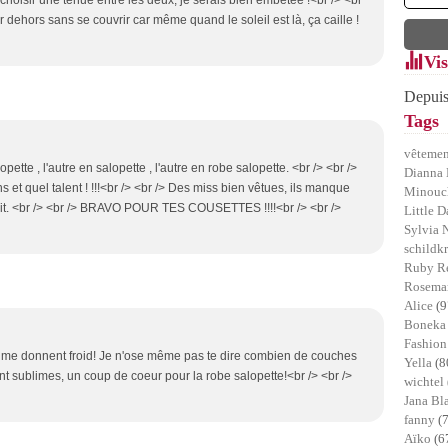
is choisir une tenue entre les deux, je serais bien embêtée !<br /> <br
ir dehors sans se couvrir car même quand le soleil est là, ça caille !
Vis
Depuis
Tags
vêtemen
pette , l'autre en salopette , l'autre en robe salopette. <br /> <br />
Dianna 
ns et quel talent ! !!!<br /> <br /> Des miss bien vêtues, ils manque
Minou
 dit. <br /> <br /> BRAVO POUR TES COUSETTES !!!!<br /> <br />
Little D
Sylvia 
schildk
Ruby R
Rosemar
Alice
(9
Bonek
Fashion
s me donnent froid! Je n'ose même pas te dire combien de couches
Yella
(8
 sont sublimes, un coup de coeur pour la robe salopette!<br /> <br />
wichtel
Jana B
fanny
(
Aïko
(6