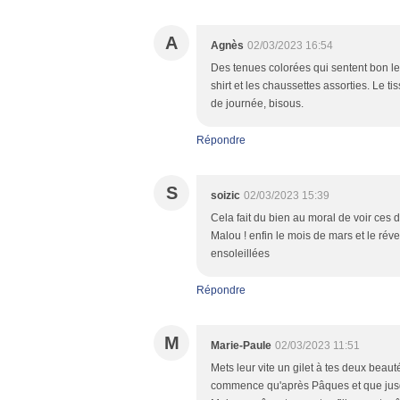
A
Agnès
02/03/2023 16:54
Des tenues colorées qui sentent bon le 
shirt et les chaussettes assorties. Le ti
de journée, bisous.
Répondre
S
soizic
02/03/2023 15:39
Cela fait du bien au moral de voir ces d
Malou ! enfin le mois de mars et le révei
ensoleillées
Répondre
M
Marie-Paule
02/03/2023 11:51
Mets leur vite un gilet à tes deux beau
commence qu'après Pâques et que jusqu