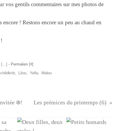
our vos gentils commentaires sur mes photos de
pas encore ! Restons encore un peu au chaud en
 !
 [
…
]
- Permalien [
#
]
schildkröt
,
Lilou
,
Yella
,
Malou
invitée ❄️!
Les prémices du printemps (6)