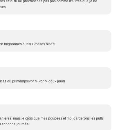
tes et toi tu ne procrastines pas pas comme d'autres que je ne
ises
 bien mignonnes aussi Grosses bises!
ces du printemps!<br /> <br /> doux jeudi
ntanières, mais je crois que mes poupées et moi garderons les pulls
s et bonne journée