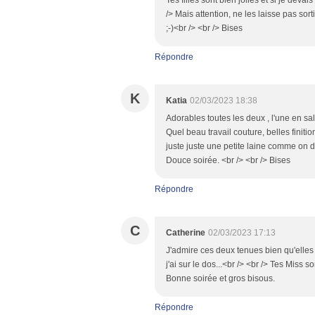
Tes filles sont bien jolies et si je deva
/> Mais attention, ne les laisse pas sort
;-)<br /> <br /> Bises
Répondre
K
Katia
02/03/2023 18:38
Adorables toutes les deux , l'une en salo
Quel beau travail couture, belles finitio
juste juste une petite laine comme on
Douce soirée. <br /> <br /> Bises
Répondre
C
Catherine
02/03/2023 17:13
J'admire ces deux tenues bien qu'elle
j'ai sur le dos...<br /> <br /> Tes Miss
Bonne soirée et gros bisous.
Répondre