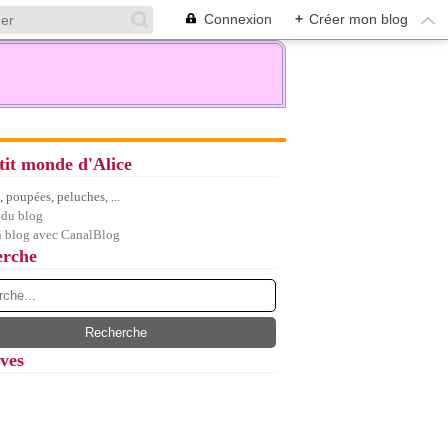
Connexion
+
Créer mon blog
tit monde d'Alice
 poupées, peluches, ...
 du blog
n blog avec CanalBlog
erche
ves
let
(7)
embre
(5)
(12)