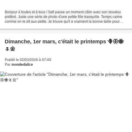
Bonjour à toutes et à tous ! Safi passe un moment câlin avec son doudou
préféré. Juste une série de photo d'une petite fille tranquille. Temps calme
comme on le dit aux petits. Je trouve qu'il a vraiment la bonne taille pour
Safi. Merci pour votre visite...
Dimanche, 1er mars, c'était le printemps 🪻🦋🐝
🌷🌼
Publié le 02/03/2026 à 07:00
Par
mondedalice