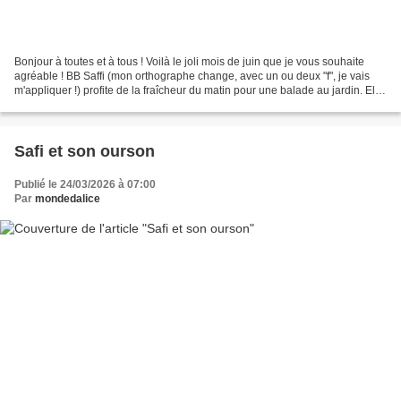
Bonjour à toutes et à tous ! Voilà le joli mois de juin que je vous souhaite
agréable ! BB Saffi (mon orthographe change, avec un ou deux "f", je vais
m'appliquer !) profite de la fraîcheur du matin pour une balade au jardin. Elle
voulait voir la floraison...
Safi et son ourson
Publié le 24/03/2026 à 07:00
Par
mondedalice