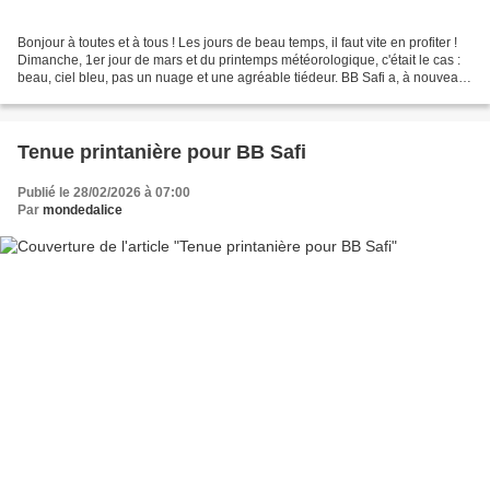
Bonjour à toutes et à tous ! Les jours de beau temps, il faut vite en profiter !
Dimanche, 1er jour de mars et du printemps météorologique, c'était le cas :
beau, ciel bleu, pas un nuage et une agréable tiédeur. BB Safi a, à nouveau,
"sorti les bras"...
Tenue printanière pour BB Safi
Publié le 28/02/2026 à 07:00
Par
mondedalice