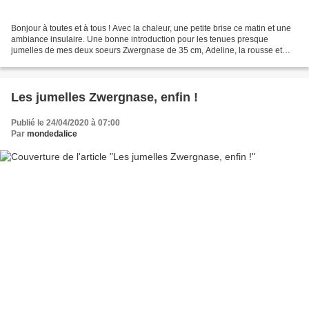
Bonjour à toutes et à tous ! Avec la chaleur, une petite brise ce matin et une
ambiance insulaire. Une bonne introduction pour les tenues presque
jumelles de mes deux soeurs Zwergnase de 35 cm, Adeline, la rousse et
Cosette, la brune. Voulez-vous jouer...
Les jumelles Zwergnase, enfin !
Publié le 24/04/2020 à 07:00
Par
mondedalice