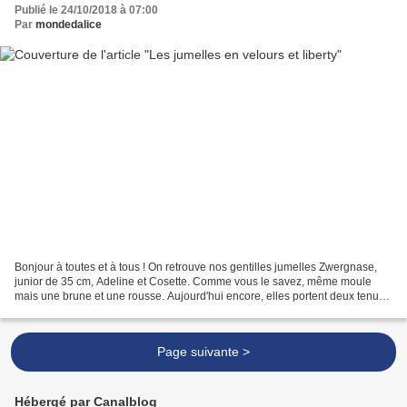
Publié le 24/10/2018 à 07:00
Par
mondedalice
Bonjour à toutes et à tous ! On retrouve nos gentilles jumelles Zwergnase,
junior de 35 cm, Adeline et Cosette. Comme vous le savez, même moule
mais une brune et une rousse. Aujourd'hui encore, elles portent deux tenues
"pareilles/pas pareilles" ! Cousues...
Page suivante >
Hébergé par Canalblog