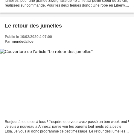
jumelles, pour une grande Zwergnase de 45 cm et sa petite soeur de 35 cm,
réalisées sur commande. Pour les deux tenues donc : Une robe en Liberty,
manches longues et col Claudine, Une...
Le retour des jumelles
Publié le 10/02/2020 à 07:00
Par
mondedalice
Bonjour à toutes et à tous ! J'espère que vous avez passé un bon week-end !
Je suis à nouveau à Annecy, partie voir les parents tout neufs et la petite
Elsa. Je vous ai donc programmé ce petit message. Le retour des jumelles