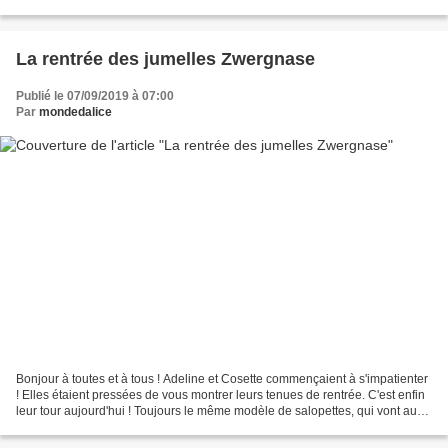
Zwergnase de 35 cm, grâce...
La rentrée des jumelles Zwergnase
Publié le 07/09/2019 à 07:00
Par
mondedalice
Bonjour à toutes et à tous ! Adeline et Cosette commençaient à s'impatienter
! Elles étaient pressées de vous montrer leurs tenues de rentrée. C'est enfin
leur tour aujourd'hui ! Toujours le même modèle de salopettes, qui vont aussi
bien aux Minouche...