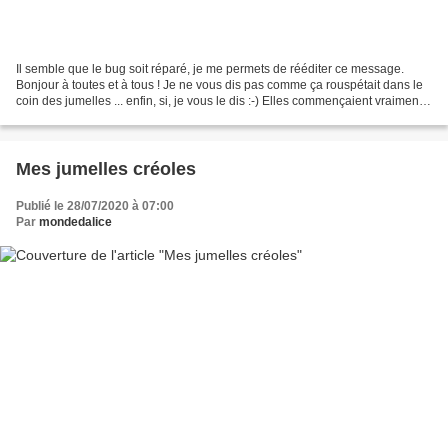
Il semble que le bug soit réparé, je me permets de rééditer ce message.
Bonjour à toutes et à tous ! Je ne vous dis pas comme ça rouspétait dans le
coin des jumelles ... enfin, si, je vous le dis :-) Elles commençaient vraiment à
se demander pourquoi...
Mes jumelles créoles
Publié le 28/07/2020 à 07:00
Par
mondedalice