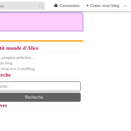
Connexion
+
Créer mon blog
tit monde d'Alice
 poupées, peluches, ...
 du blog
n blog avec CanalBlog
erche
ves
let
(7)
embre
(5)
(12)