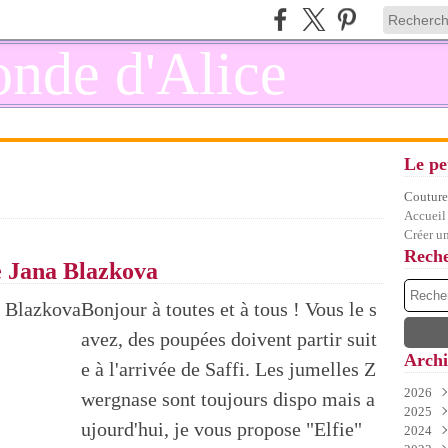
Le pe
Couture,
Accueil
Créer u
Rech
e Jana Blazkova
Bonjour à toutes et à tous ! Vous le s
avez, des poupées doivent partir suit
Archi
e à l'arrivée de Saffi. Les jumelles Z
2026
wergnase sont toujours dispo mais a
2025
Juil
ujourd'hui, je vous propose "Elfie"
2024
Juin
Déc