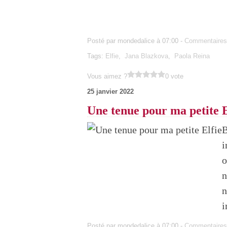
Posté par mondedalice à 07:00 -
Commentaires
Tags:
Elfie
,
Jana Blazkova
,
Paola Reina
Vous aimez ?
0 vote
25 janvier 2022
Une tenue pour ma petite E
B
i
o
n
n
i
Posté par mondedalice à 07:00 -
Commentaires