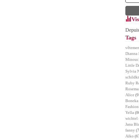
Vis
Depuis
Tags
vêtemen
Dianna 
Minou
Little D
Sylvia 
schildk
Ruby R
Rosemar
Alice
(9
Bonek
Fashion
Yella
(8
wichtel
Jana B
fanny
(
Aïko
(6