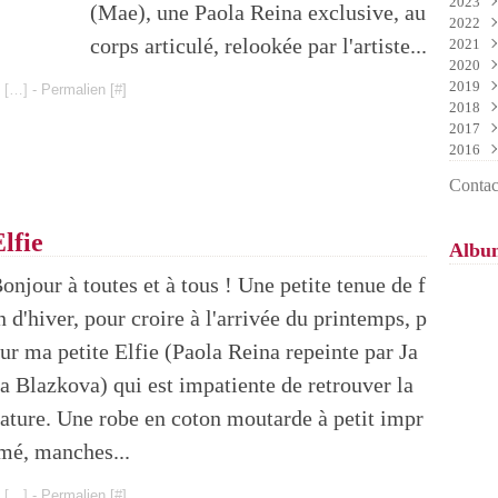
2023
Mai
Nov
Déc
(Mae), une Paola Reina exclusive, au
2022
Avri
Oct
Nov
Déc
corps articulé, relookée par l'artiste...
2021
Mar
Sep
Oct
Nov
Déc
2020
Févr
Aoû
Sep
Oct
Nov
Déc
2019
Janv
Juil
Aoû
Sep
Oct
Nov
Déc
 [
…
]
- Permalien [
#
]
2018
Juin
Juil
Aoû
Sep
Oct
Nov
Déc
2017
Mai
Juin
Juil
Aoû
Sep
Oct
Nov
Déc
2016
Avri
Mai
Juin
Juil
Aoû
Sep
Oct
Nov
Déc
Mar
Avri
Mai
Juin
Juil
Aoû
Sep
Oct
Nov
Déc
Contact
Févr
Mar
Avri
Mai
Juin
Juil
Aoû
Sep
Oct
Janv
Févr
Mar
Avri
Mai
Juin
Juil
Aoû
Sep
Janv
Févr
Mar
Avri
Mai
Juin
Juil
Aoû
lfie
Albu
Janv
Févr
Mar
Avri
Mai
Juin
Juil
Janv
Févr
Mar
Avri
Mai
Juin
onjour à toutes et à tous ! Une petite tenue de f
Janv
Févr
Mar
Avri
Mai
n d'hiver, pour croire à l'arrivée du printemps, p
Janv
Févr
Mar
Avri
Janv
Févr
Mar
ur ma petite Elfie (Paola Reina repeinte par Ja
Janv
Févr
a Blazkova) qui est impatiente de retrouver la
Janv
ature. Une robe en coton moutarde à petit impr
mé, manches...
 [
…
]
- Permalien [
#
]