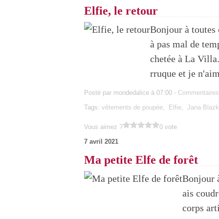
Elfie, le retour
Bonjour à toutes e
à pas mal de tem
chetée à La Villa.
rruque et je n'aim
Posté par mondedalice à 07:00 -
Commentaires
Tags:
vêtements de poupée
,
Elfie
,
Jana Blaz
Vous aimez ?
0 vote
7 avril 2021
Ma petite Elfe de forêt
Bonjour à
ais coudr
corps art