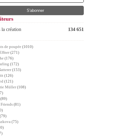
iteurs
 la création
134 651
ts de poupée
(1010)
Effner
(271)
che
(176)
arling
(172)
Natterer
(153)
röt
(126)
ed
(121)
ie Müller
(108)
7)
a
(89)
 Friends
(81)
0)
(79)
lazkova
(75)
70)
7)