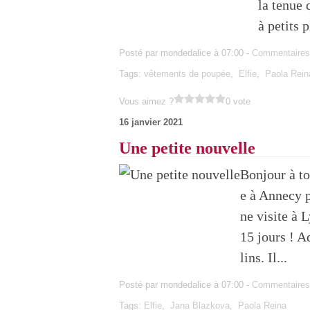
la tenue 
à petits p
Posté par mondedalice à 07:00 -
Commentaires
Tags:
vêtements de poupée
,
Elfie
,
Paola Rein
Vous aimez ?
0 vote
16 janvier 2021
Une petite nouvelle
Bonjour à tou
e à Annecy p
ne visite à 
15 jours ! A
lins. Il...
Posté par mondedalice à 07:00 -
Commentaires
Tags:
Elfie
,
Jana Blazkova
,
Paola Reina