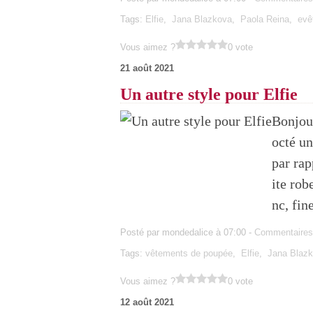
Tags:
Elfie
,
Jana Blazkova
,
Paola Reina
,
evê
Vous aimez ?
0 vote
21 août 2021
Un autre style pour Elfie
Bonjour
octé un
par rap
ite rob
nc, fin
Posté par mondedalice à 07:00 -
Commentaires
Tags:
vêtements de poupée
,
Elfie
,
Jana Blaz
Vous aimez ?
0 vote
12 août 2021