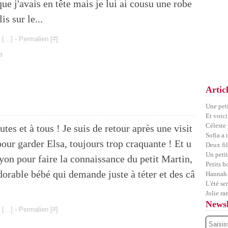
que j'avais en tête mais je lui ai cousu une robe
lis sur le...
 [
…
]
- Permalien [
#
]
a
Artic
Une pet
Et voici
Céleste
tes et à tous ! Je suis de retour après une visit
Sofia a
our garder Elsa, toujours trop craquante ! Et u
Deux fil
Un petit
Lyon pour faire la connaissance du petit Martin,
Petits 
dorable bébé qui demande juste à téter et des câ
Hannah 
L'été se
Jolie ra
Newsl
 [
…
]
- Permalien [
#
]