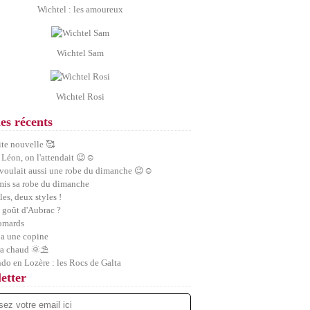
Wichtel : les amoureux
Wichtel Sam
Wichtel Rosi
les récents
ite nouvelle 🥰
 Léon, on l'attendait 😉☺️
 voulait aussi une robe du dimanche 😉☺️
 mis sa robe du dimanche
les, deux styles !
 goût d'Aubrac ?
homards
a une copine
ra chaud 🌞⛱️
ndo en Lozère : les Rocs de Galta
etter