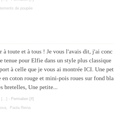
tements de poupée
 à toute et à tous ! Je vous l'avais dit, j'ai conc
e tenue pour Elfie dans un style plus classique
port à celle que je vous ai montrée ICI. Une pet
e en coton rouge et mini-pois roues sur fond bla
es bretelles, Une petite...
 [
…
]
- Permalien [
#
]
kova
,
Paola Reina