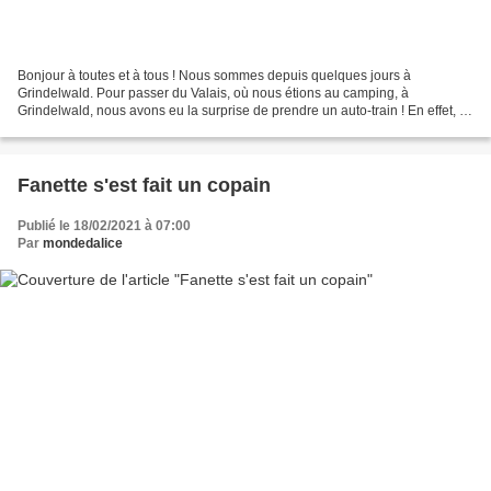
Bonjour à toutes et à tous ! Nous sommes depuis quelques jours à
Grindelwald. Pour passer du Valais, où nous étions au camping, à
Grindelwald, nous avons eu la surprise de prendre un auto-train ! En effet, la
route s'arrête, en pleine montagne, et la...
Fanette s'est fait un copain
Publié le 18/02/2021 à 07:00
Par
mondedalice