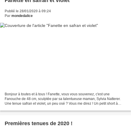
Fanette en safran et violet
Publié le 28/01/2020 à 09:24
Par
mondedalice
Bonjour à toutes et à tous ! Fanette, vous vous souvenez, c'est une
Fanouche de 48 cm, sculptée par sa talentueuse maman, Sylvia Natterer.
Une tenue safran et violet, un peu osé ? Vous me direz ! Un petit short à
revers en velours milleraies moutarde,...
Premières tenues de 2020 !