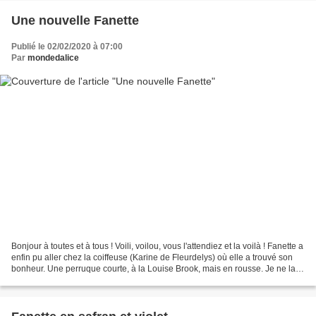
Une nouvelle Fanette
Publié le 02/02/2020 à 07:00
Par
mondedalice
Bonjour à toutes et à tous ! Voili, voilou, vous l'attendiez et la voilà ! Fanette a
enfin pu aller chez la coiffeuse (Karine de Fleurdelys) où elle a trouvé son
bonheur. Une perruque courte, à la Louise Brook, mais en rousse. Je ne la
voyais pas changer...