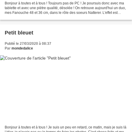
Bonjour à toutes et à tous ! Toujours pas de PC ! Je poursuis donc avec ma
tablette et avec une piètre qualité, désolée ! On retrouve aujourd'hui un duo,
mes Fanouche 48 et 36 cm, dans le rôle des soeurs Natterer. L'effet est
renforcé par leurs coiffures,...
Petit bleuet
Publié le 27/03/2020 à 08:37
Par
mondedalice
Bonjour à toutes et à tous ! Je suis un peu en retard, ce matin, mais je suis là
! Hier, je n'avais pas eu le temps de faire les photos. C'est chose faite et me