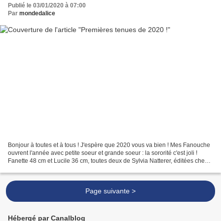
Publié le 03/01/2020 à 07:00
Par
mondedalice
Bonjour à toutes et à tous ! J'espère que 2020 vous va bien ! Mes Fanouche
ouvrent l'année avec petite soeur et grande soeur : la sororité c'est joli !
Fanette 48 cm et Lucile 36 cm, toutes deux de Sylvia Natterer, éditées chez
Götz. Elles portent des...
Page suivante >
Hébergé par Canalblog