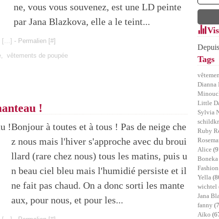
ne, vous vous souvenez, est une LD peinte
par Jana Blazkova, elle a le teint...
Vis
 [
…
]
- Permalien [
#
]
Depuis
e
,
vêtements de poupée
Tags
vêtemen
Dianna 
Minou
Little D
manteau !
Sylvia 
schildk
Bonjour à toutes et à tous ! Pas de neige che
Ruby R
z nous mais l'hiver s'approche avec du broui
Rosemar
Alice
(9
llard (rare chez nous) tous les matins, puis u
Bonek
Fashion
n beau ciel bleu mais l'humidié persiste et il
Yella
(8
ne fait pas chaud. On a donc sorti les mante
wichtel
Jana B
aux, pour nous, et pour les...
fanny
(
Aïko
(6