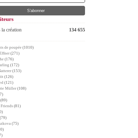
iteurs
 la création
134 655
ts de poupée
(1010)
Effner
(271)
che
(176)
arling
(172)
Natterer
(153)
röt
(126)
ed
(121)
ie Müller
(108)
7)
a
(89)
 Friends
(81)
0)
(79)
lazkova
(75)
70)
7)