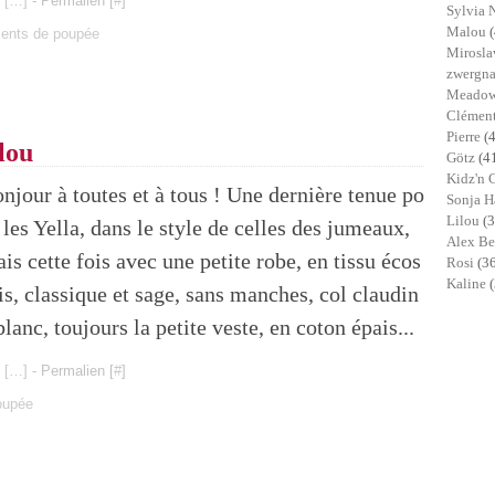
 [
…
]
- Permalien [
#
]
Sylvia 
Malou
ents de poupée
Mirosl
zwergn
Meadow
Clémen
Pierre
(
lou
Götz
(4
Kidz'n 
njour à toutes et à tous ! Une dernière tenue po
Sonja 
Lilou
(3
 les Yella, dans le style de celles des jumeaux,
Alex B
is cette fois avec une petite robe, en tissu écos
Rosi
(3
Kaline
is, classique et sage, sans manches, col claudin
blanc, toujours la petite veste, en coton épais...
 [
…
]
- Permalien [
#
]
oupée