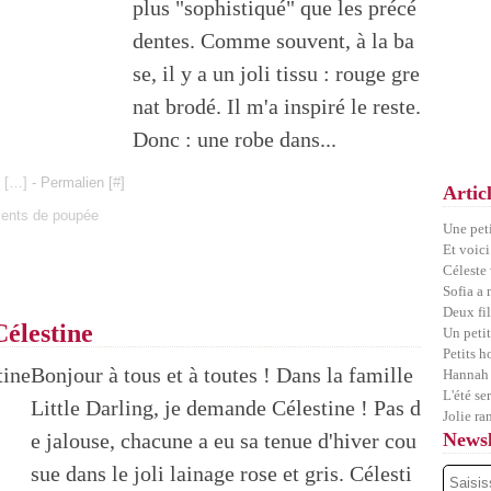
plus "sophistiqué" que les précé
dentes. Comme souvent, à la ba
se, il y a un joli tissu : rouge gre
nat brodé. Il m'a inspiré le reste.
Donc : une robe dans...
 [
…
]
- Permalien [
#
]
Artic
ents de poupée
Une pet
Et voici
Céleste
Sofia a
Deux fil
Célestine
Un petit
Petits 
Bonjour à tous et à toutes ! Dans la famille
Hannah 
L'été se
Little Darling, je demande Célestine ! Pas d
Jolie ra
e jalouse, chacune a eu sa tenue d'hiver cou
Newsl
sue dans le joli lainage rose et gris. Célesti