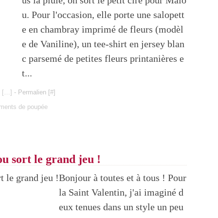
us la pluie, on sort le petit ciré pour Malo
u. Pour l'occasion, elle porte une salopett
e en chambray imprimé de fleurs (modèl
e de Vaniline), un tee-shirt en jersey blan
c parsemé de petites fleurs printanières e
t...
 [
…
]
- Permalien [
#
]
ments de poupée
u sort le grand jeu !
Bonjour à toutes et à tous ! Pour
la Saint Valentin, j'ai imaginé d
eux tenues dans un style un peu