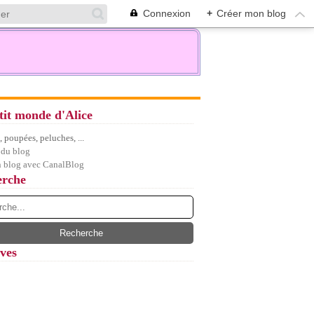
Connexion
+
Créer mon blog
tit monde d'Alice
 poupées, peluches, ...
 du blog
n blog avec CanalBlog
erche
ves
let
(7)
embre
(5)
(12)