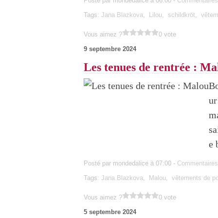
Posté par mondedalice à 06:00 -
Commentaires
Tags:
Jana Blazkova
,
Lilou
,
schildkröt
,
vêtem
Vous aimez ?
0 vote
9 septembre 2024
Les tenues de rentrée : Ma
Bo
ur
ma
sa
e 
Posté par mondedalice à 07:00 -
Commentaires
Tags:
Jana Blazkova
,
Malou
,
vêtements de p
Vous aimez ?
0 vote
5 septembre 2024