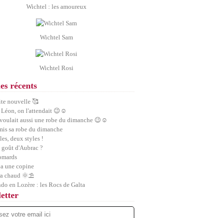
Wichtel : les amoureux
Wichtel Sam
Wichtel Rosi
les récents
ite nouvelle 🥰
 Léon, on l'attendait 😉☺️
 voulait aussi une robe du dimanche 😉☺️
 mis sa robe du dimanche
les, deux styles !
 goût d'Aubrac ?
homards
a une copine
ra chaud 🌞⛱️
ndo en Lozère : les Rocs de Galta
etter