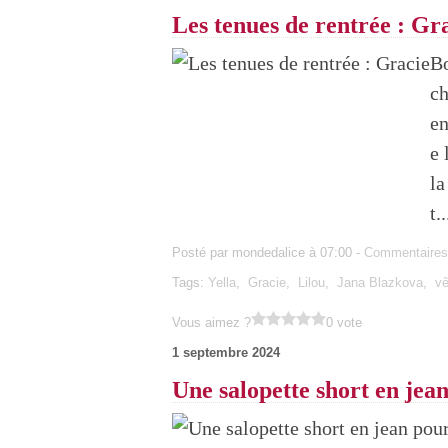
Les tenues de rentrée : Gr
Bo
ch
en
e 
la
t..
Posté par mondedalice à 07:00 -
Commentaires
Tags:
Yella
,
Gracie
,
Lilou
,
Jana Blazkova
,
v
Vous aimez ?
0 vote
1 septembre 2024
Une salopette short en jea