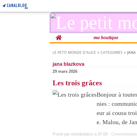
Home
ma boutique
LE PETIT MONDE D'ALICE
>
CATEGORIES
>
JANA
jana blazkova
29 mars 2026
Les trois grâces
Bonjour à toutes
nies : communion
eur ai cousu tro
e. Malou, de Jan
Posté par mondedalice à 07:00 -
Commentaires