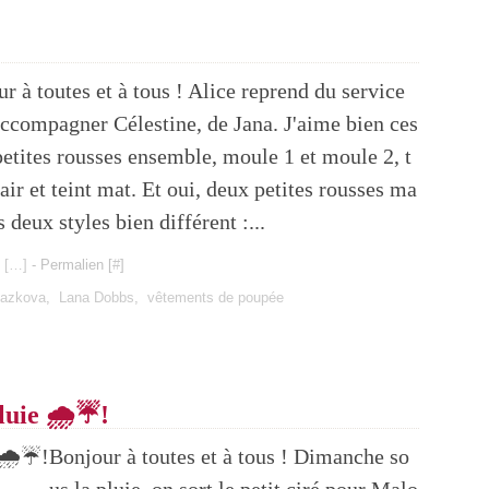
r à toutes et à tous ! Alice reprend du service
ccompagner Célestine, de Jana. J'aime bien ces
etites rousses ensemble, moule 1 et moule 2, t
lair et teint mat. Et oui, deux petites rousses ma
s deux styles bien différent :...
 [
…
]
- Permalien [
#
]
lazkova
,
Lana Dobbs
,
vêtements de poupée
luie 🌧️☔!
Bonjour à toutes et à tous ! Dimanche so