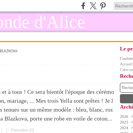
Le pe
 BLAZKOVA
Couture,
Accueil
Créer u
Rech
 et à tous ! Ce sera bientôt l'époque des cérémo
, mariage, ... Mes trois Yella sont prêtes ! Je l
Archi
is tenues sur un même modèle : bleu, blanc, ros
2026
a Blazkova, porte une robe en voile de coton...
2025
Juil
2024
Juin
Déc
 [
…
]
- Permalien [
#
]