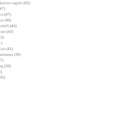
Natterer signée
(62)
(47)
ava
(47)
ase
(46)
sdoll
(44)
tine
(43)
43)
1)
Cats
(41)
Hartmann
(39)
7)
erg
(36)
6)
(35)