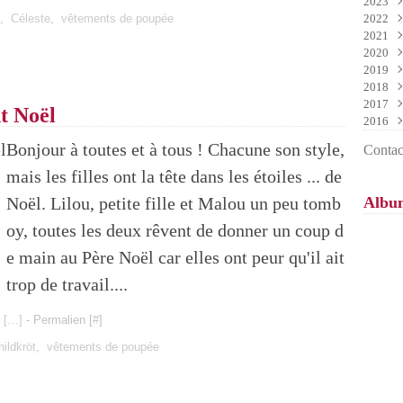
2023
Mai
Nov
Déc
,
Céleste
,
vêtements de poupée
2022
Avri
Oct
Nov
Déc
2021
Mar
Sep
Oct
Nov
Déc
2020
Févr
Aoû
Sep
Oct
Nov
Déc
2019
Janv
Juil
Aoû
Sep
Oct
Nov
Déc
2018
Juin
Juil
Aoû
Sep
Oct
Nov
Déc
2017
Mai
Juin
Juil
Aoû
Sep
Oct
Nov
Déc
nt Noël
2016
Avri
Mai
Juin
Juil
Aoû
Sep
Oct
Nov
Déc
Mar
Avri
Mai
Juin
Juil
Aoû
Sep
Oct
Nov
Déc
Bonjour à toutes et à tous ! Chacune son style,
Contact
Févr
Mar
Avri
Mai
Juin
Juil
Aoû
Sep
Oct
Janv
Févr
Mar
Avri
Mai
Juin
Juil
Aoû
Sep
mais les filles ont la tête dans les étoiles ... de
Janv
Févr
Mar
Avri
Mai
Juin
Juil
Aoû
Noël. Lilou, petite fille et Malou un peu tomb
Albu
Janv
Févr
Mar
Avri
Mai
Juin
Juil
Janv
Févr
Mar
Avri
Mai
Juin
oy, toutes les deux rêvent de donner un coup d
Janv
Févr
Mar
Avri
Mai
e main au Père Noël car elles ont peur qu'il ait
Janv
Févr
Mar
Avri
Janv
Févr
Mar
trop de travail....
Janv
Févr
Janv
 [
…
]
- Permalien [
#
]
hildkröt
,
vêtements de poupée