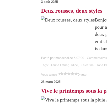
3 août 2025
Deux rousses, deux styles
Bonjou
pour a
deux p
eint c
is dan
Posté par mondedalice à 07:00 -
Commentaires
Tags:
Dianna Effner
,
Alice
,
Célestine
,
Jana B
Vous aimez ?
0 vote
23 mars 2025
Vive le printemps sous la p