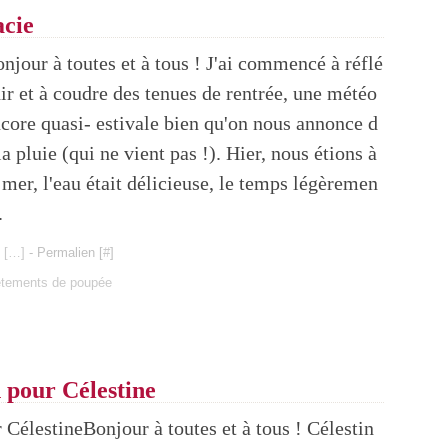
acie
njour à toutes et à tous ! J'ai commencé à réflé
ir et à coudre des tenues de rentrée, une météo
core quasi- estivale bien qu'on nous annonce d
la pluie (qui ne vient pas !). Hier, nous étions à
 mer, l'eau était délicieuse, le temps légèremen
.
 [
…
]
- Permalien [
#
]
êtements de poupée
n pour Célestine
Bonjour à toutes et à tous ! Célestin