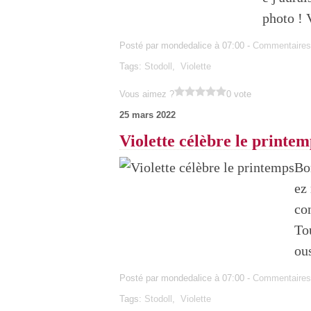
photo ! V
Posté par mondedalice à 07:00 -
Commentaires
Tags:
Stodoll
,
Violette
Vous aimez ?
0 vote
25 mars 2022
Violette célèbre le printem
Bon
ez
con
To
ous
Posté par mondedalice à 07:00 -
Commentaires
Tags:
Stodoll
,
Violette