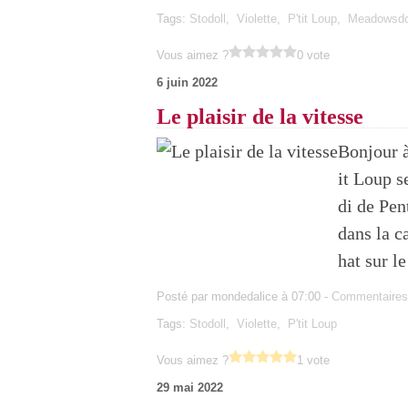
Tags:
Stodoll
,
Violette
,
P'tit Loup
,
Meadowsdo
Vous aimez ?
0 vote
6 juin 2022
Le plaisir de la vitesse
Bonjour à
it Loup s
di de Pen
dans la c
hat sur le
Posté par mondedalice à 07:00 -
Commentaires
Tags:
Stodoll
,
Violette
,
P'tit Loup
Vous aimez ?
1 vote
29 mai 2022