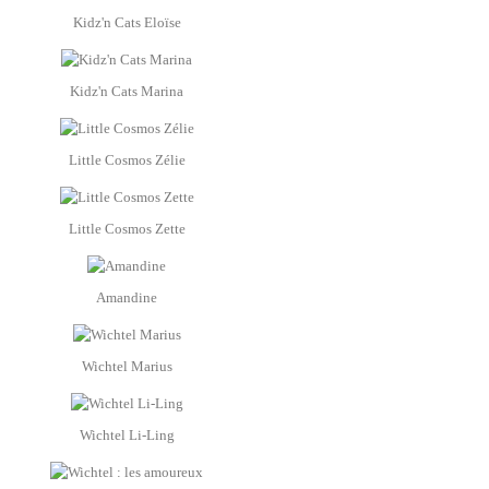
Kidz'n Cats Eloïse
Kidz'n Cats Marina
Little Cosmos Zélie
Little Cosmos Zette
Amandine
Wichtel Marius
Wichtel Li-Ling