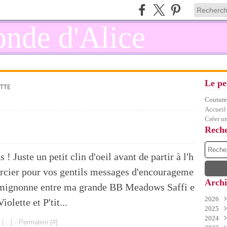
Le pe
ETTE
Couture,
Accueil
Créer u
Rech
 ! Juste un petit clin d'oeil avant de partir à l'h
ercier pour vos gentils messages d'encourageme
Archi
p mignonne entre ma grande BB Meadows Saffi e
2026
olette et P'tit...
2025
Juil
2024
Juin
Déc
 [
…
]
- Permalien [
#
]