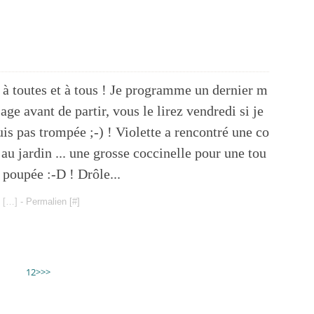
à toutes et à tous ! Je programme un dernier m
age avant de partir, vous le lirez vendredi si je
is pas trompée ;-) ! Violette a rencontré une co
 au jardin ... une grosse coccinelle pour une tou
e poupée :-D ! Drôle...
 [
…
]
- Permalien [
#
]
1
2
>
>>