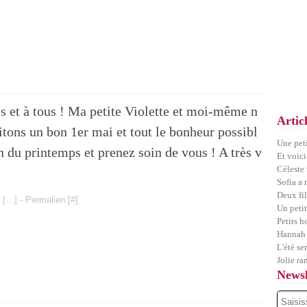
s et à tous ! Ma petite Violette et moi-même n
Artic
tons un bon 1er mai et tout le bonheur possibl
Une pet
en du printemps et prenez soin de vous ! A très v
Et voici
Céleste
Sofia a
Deux fil
 [
…
]
- Permalien [
#
]
Un petit
Petits 
Hannah 
L'été se
Jolie ra
Newsl